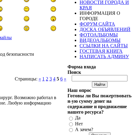
НОВОСТИ ГОРОДА И
КРАЯ
ИНФОРМАЦИЯ О
ГОРОДЕ
ФОРУМ САЙТА
ДОСКА ОБЪЯВЛЕНИЙ
ФОТОАЛЬБОМЫ
майлы
ВИДЕОАЛЬБОМЫ
ССЫЛКИ НА САЙТЫ
ГОСТЕВАЯ КНИГА
НАПИСАТЬ АДМИНУ
Форма входа
Поиск
Страницы:
«
1
2
3
4
5
6
»
Наш опрос
Готовы ли Вы пожертвовать
хирург. Возможно работал в
н-ую сумму денег на
алине. Любую информацию
содержание и продвижение
нашего ресурса?
Да
Нет
А зачем?