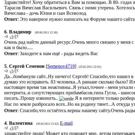
Здравствйте! Хочу обратиться к Вам за помощью. В 80- годах
Тарасов Вячеслав Васильевич. Связь с ними утерена. Хотелос
Вячеслава - дочь Юлия и сын Всеволод.
Ответ
: Это наверное нужно написать на Форуме нашего сайта
6
.
Владимир
(09.06.2011 12:58)
+3
Очень рад найти данный ресурс.Очень много связано у меня с Ш
как и было.....
Ответ
: Заходите к нам ещё - рады видеть Вас
5
.
Сергей Семенов
[
Semenov4719
]
(23.05.2011 22:01)
+2
Да...бомбанули сайт..Ну ничего! Сергей! Спасибо,что нашел в
думаю это исправить. 83 человека..А раньше сколько было? И
настоящее время так неактивны..Я уехал,точнее - меня уехали 
интернета..и сопутствующих прибамбасов,типа Гугла, - шансов 
писать..Прошу извинить..
Я в интернете только разбир
Нас по земле разбросало всех..Но на родину тянет...А откуда 
Ответ
: Спасибо,что остаётесь верны нашему сайту.Очень рады
4
.
Валентина
E-mail
(30.04.2011 21:02)
+2
здравствуйте люди! Может кто поможет мне, летом переезжаем 