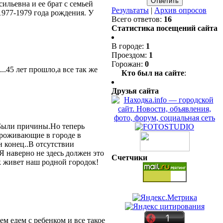
ильевна и ее брат с семьей
Результаты
|
Архив опросов
1977-1979 года рождения. У
Всего ответов:
16
Статистика посещений сайта
В городе:
1
Проездом:
1
Горожан:
0
..45 лет прошло,а все так же
Кто был на сайте
:
Друзья сайта
. Были причины.Но теперь
проживающие в городе в
н конец..В отсутствии
Я наверно не здесь должен это
Счетчики
ак живет наш родной городок!
ем едем с ребенком и все такое