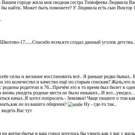
 в Вашем городе жила моя сводная сестра Тимофеева Людмила Вас
ь бы найти. Может быть поможете? У Людмила есть сын Виктор 
.
котово-17......Спасибо всем,кто создал данный уголок детства...
 себе силы и желание восстановить всё.. Я раньше редко бывал.
ли это количество и качество ещё по старым спискам? Жаль,что 
с родины родители в 76...Причём это в то время был билет в оди
вновь увидеть родные места не было никаких...И вот...увидел.. 
аться начал..Я хотел попросить - Земляки! Чаще пишите о том к
узнать,как не из вашего общения?
Ну - где-то так..
 видеть Вас тут
на житье-бытье в ваш город хотелось бы узнать как у вас с жиль