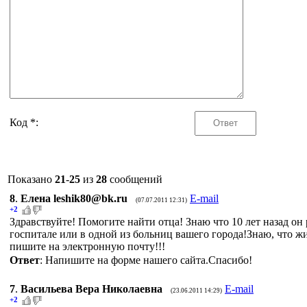
Код *:
Показано
21
-
25
из
28
сообщений
8
.
Елена leshik80@bk.ru
E-mail
(07.07.2011 12:31)
+2
Здравствуйте! Помогите найти отца! Знаю что 10 лет назад о
госпитале или в одной из больниц вашего города!Знаю, что
пишите на электронную почту!!!
Ответ
: Напишите на форме нашего сайта.Спасибо!
7
.
Васильева Вера Николаевна
E-mail
(23.06.2011 14:29)
+2