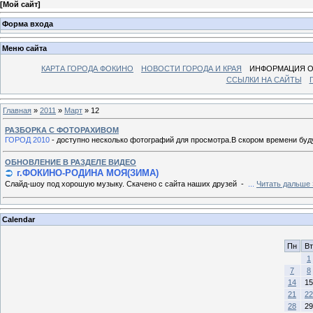
[
Мой сайт
]
Форма входа
Меню сайта
КАРТА ГОРОДА ФОКИНО
НОВОСТИ ГОРОДА И КРАЯ
ИНФОРМАЦИЯ О
ССЫЛКИ НА САЙТЫ
Главная
»
2011
»
Март
»
12
РАЗБОРКА С ФОТОРАХИВОМ
ГОРОД 2010
- доступно несколько фотографий для просмотра.В скором времени буду
ОБНОВЛЕНИЕ В РАЗДЕЛЕ ВИДЕО
г.ФОКИНО-РОДИНА МОЯ(ЗИМА)
Слайд-шоу под хорошую музыку. Скачено с сайта наших друзей -
...
Читать дальше 
Calendar
Пн
Вт
1
7
8
14
15
21
22
28
29