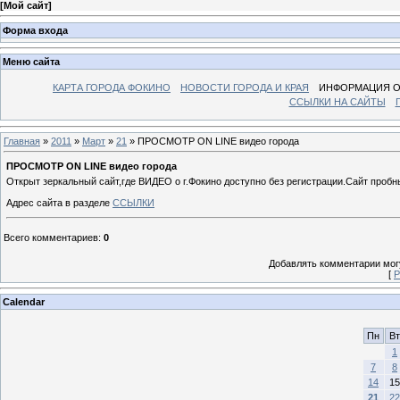
[
Мой сайт
]
Форма входа
Меню сайта
КАРТА ГОРОДА ФОКИНО
НОВОСТИ ГОРОДА И КРАЯ
ИНФОРМАЦИЯ О
ССЫЛКИ НА САЙТЫ
Главная
»
2011
»
Март
»
21
» ПРОСМОТР ON LINE видео города
ПРОСМОТР ON LINE видео города
Открыт зеркальный сайт,где ВИДЕО о г.Фокино доступно без регистрации.Сайт пробны
Адрес сайта в разделе
ССЫЛКИ
Всего комментариев
:
0
Добавлять комментарии могу
[
Р
Calendar
Пн
Вт
1
7
8
14
15
21
22