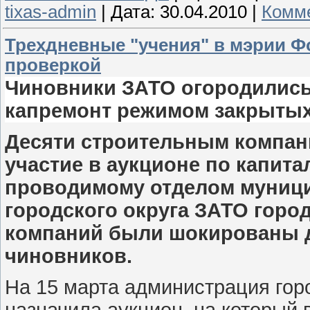
tixas-admin
|
Дата:
30.04.2010
|
Комме
Трехдневные "учения" в мэрии Ф
проверкой
Чиновники ЗАТО огородились 
капремонт режимом закрытых
Десяти строительным компан
участие в аукционе по капита
проводимому отделом муници
городского округа ЗАТО горо
компаний были шокированы д
чиновников.
На 15 марта администрация гор
назначила аукцион, на который 