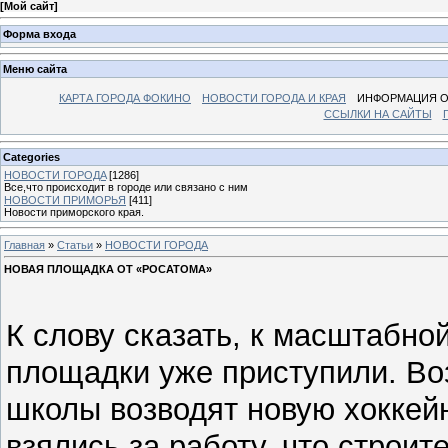
[
Мой сайт
]
Форма входа
Меню сайта
КАРТА ГОРОДА ФОКИНО
НОВОСТИ ГОРОДА И КРАЯ
ИНФОРМАЦИЯ О
ССЫЛКИ НА САЙТЫ
Categories
НОВОСТИ ГОРОДA
[1286]
Все,что происходит в городе или связано с ним
НОВОСТИ ПРИМОРЬЯ
[411]
Новости приморского края.
Главная
»
Статьи
»
НОВОСТИ ГОРОДA
НОВАЯ ПЛОЩАДКА ОТ «РОСАТОМА»
К слову сказать, к масштабно
площадки уже приступили. Во
школы возводят новую хоккейн
взялись за работу, что строи