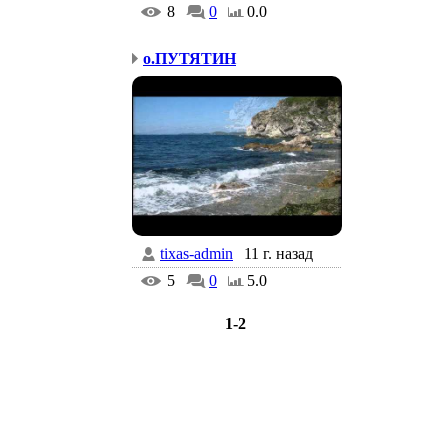
8
0
0.0
о.ПУТЯТИН
tixas-admin
11 г. назад
5
0
5.0
1-2