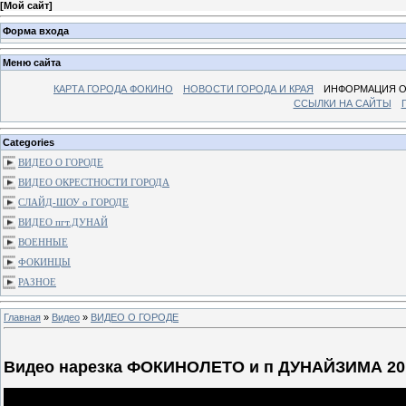
[
Мой сайт
]
Форма входа
Меню сайта
КАРТА ГОРОДА ФОКИНО
НОВОСТИ ГОРОДА И КРАЯ
ИНФОРМАЦИЯ О
ССЫЛКИ НА САЙТЫ
Categories
ВИДЕО О ГОРОДЕ
ВИДЕО ОКРЕСТНОСТИ ГОРОДА
СЛАЙД-ШОУ о ГОРОДЕ
ВИДЕО пгт.ДУНАЙ
ВОЕННЫЕ
ФОКИНЦЫ
РАЗНОЕ
Главная
»
Видео
»
ВИДЕО О ГОРОДЕ
Видео нарезка ФОКИНОЛЕТО и п ДУНАЙЗИМА 20