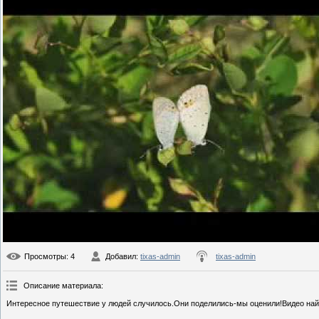
Просмотры
: 4
Добавил
:
tixas-admin
tixas-admin
Описание материала
:
Интересное путешествие у людей случилось.Они поделились-мы оценили!Видео найд