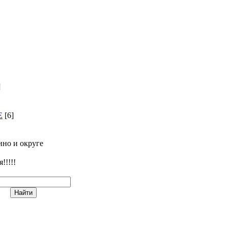
]
Е
[6]
ино и округе
!!!!!