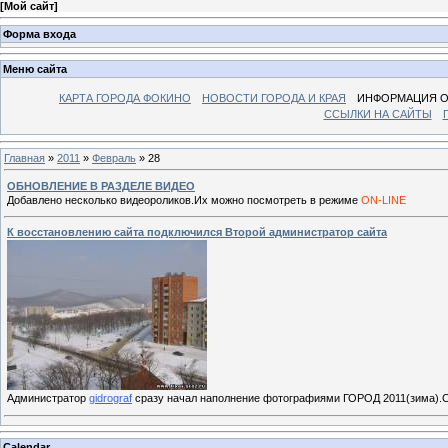
[
Мой сайт
]
Форма входа
Меню сайта
КАРТА ГОРОДА ФОКИНО
НОВОСТИ ГОРОДА И КРАЯ
ИНФОРМАЦИЯ О
ССЫЛКИ НА САЙТЫ
Главная
»
2011
»
Февраль
»
28
ОБНОВЛЕНИЕ В РАЗДЕЛЕ ВИДЕО
Добавлено несколько видеороликов.Их можно посмотреть в режимe
ON-LINE
К восстановлению сайта подключился Второй администратор сайта
Администратор
gidrograf
сразу начал наполнение фотографиями ГОРОД 2011(зима).С
Calendar