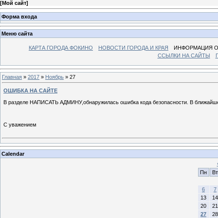
[
Мой сайт
]
Форма входа
Меню сайта
КАРТА ГОРОДА ФОКИНО
НОВОСТИ ГОРОДА И КРАЯ
ИНФОРМАЦИЯ О
ССЫЛКИ НА САЙТЫ
Главная
»
2017
»
Ноябрь
»
27
ОШИБКА НА САЙТЕ
В разделе НАПИСАТЬ АДМИНУ,обнаружилась ошибка кода безопасности. В ближайшее
С уважением
Calendar
Пн
Вт
6
7
13
14
20
21
27
28