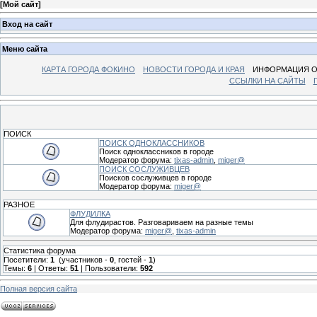
[
Мой сайт
]
Вход на сайт
Меню сайта
КАРТА ГОРОДА ФОКИНО
НОВОСТИ ГОРОДА И КРАЯ
ИНФОРМАЦИЯ О
ССЫЛКИ НА САЙТЫ
ПОИСК
ПОИСК ОДНОКЛАССНИКОВ
Поиск одноклассников в городе
Модератор форума:
tixas-admin
,
miger@
ПОИСК СОСЛУЖИВЦЕВ
Поисков сослуживцев в городе
Модератор форума:
miger@
РАЗНОЕ
ФЛУДИЛКА
Для флудирастов. Разговариваем на разные темы
Модератор форума:
miger@
,
tixas-admin
Статистика форума
Посетители:
1
(участников -
0
, гостей -
1
)
Темы:
6
| Ответы:
51
| Пользователи:
592
Полная версия сайта