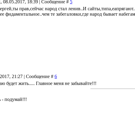
, 08.05.2017, 18:39 | Сообщение #
5
ргей,ты прав,сейчас народ стал ленив..И сайты,типа,еапрягают..
лее фндаментальное..чем те забегаловки,где народ бывает набега
.2017, 21:27 | Сообщение #
6
ю будет жить..... Главное меня не забывайте!!!
 - подумай!!!