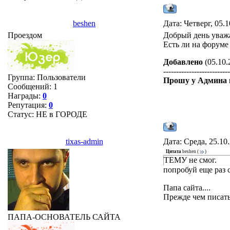
beshen
Дата: Четверг, 05.
Проездом
Добрый день уваж
Есть ли на форуме
Добавлено
(05.10.
-------------------------
Группа: Пользователи
Прошу у Админа 
Сообщений:
1
Награды:
0
Репутация:
0
Статус:
НЕ в ГОРОДЕ
tixas-admin
Дата: Среда, 25.10
Цитата
beshen
(
)
ТЕМУ не смог.
попробуй еще раз 
Папа сайта....
Прежде чем писать
ПАПА-ОСНОВАТЕЛЬ САЙТА