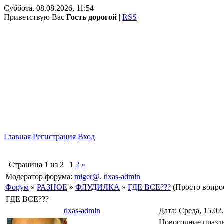
Суббота, 08.08.2026, 11:54
Приветствую Вас
Гость дорогой
|
RSS
Главная
Регистрация
Вход
Страница
1
из
2
1
2
»
Модератор форума:
miger@
,
tixas-admin
Форум
»
РАЗНОЕ
»
ФЛУДИЛКА
»
ГДЕ ВСЕ???
(Просто вопро
ГДЕ ВСЕ???
tixas-admin
Дата: Среда, 15.02
Новогодние праздн