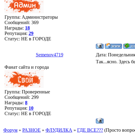
Группа: Администраторы
Сообщений:
369
Награды:
18
Репутация:
29
Статус:
НЕ в ГОРОДЕ
Semenov4719
Дата: Понедельник,
Так...ясно. Здесь 
Фанат сайта и города
Группа: Проверенные
Сообщений:
299
Награды:
8
Репутация:
10
Статус:
НЕ в ГОРОДЕ
Форум
»
РАЗНОЕ
»
ФЛУДИЛКА
»
ГДЕ ВСЕ???
(Просто вопро