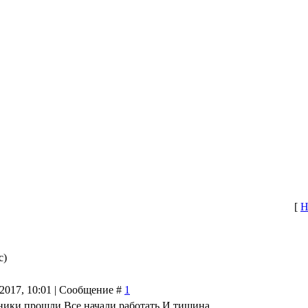
[
Н
с)
.2017, 10:01 | Сообщение #
1
ики прошли.Все начали работать.И тишина......