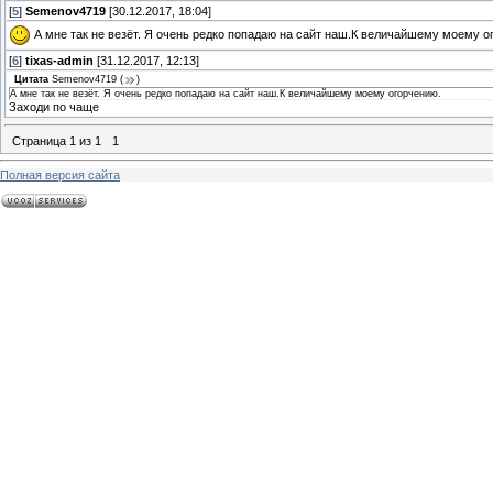
[
5
]
Semenov4719
[30.12.2017, 18:04]
А мне так не везёт. Я очень редко попадаю на сайт наш.К величайшему моему о
[
6
]
tixas-admin
[31.12.2017, 12:13]
Цитата
Semenov4719
(
)
А мне так не везёт. Я очень редко попадаю на сайт наш.К величайшему моему огорчению.
Заходи по чаще
Страница
1
из
1
1
Полная версия сайта