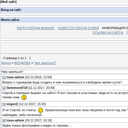
[
Мой сайт
]
Вход на сайт
Меню сайта
КАРТА ГОРОДА ФОКИНО
НОВОСТИ ГОРОДА И КРАЯ
ИНФОРМАЦИЯ О
ССЫЛКИ НА САЙТЫ
Страница
1
из
1
1
Форум
»
ФЛУДИЛКА
»
Чем заняться?
Чем заняться?
[
1
]
tixas-admin
[10.12.2016, 13:59]
Вопрос к горожанам.Куда сходить и чем позаниматься в свободное время суток?
[
2
]
Semenov4719
[11.12.2017, 20:40]
Сергей,а горожане бывают на сайте? Я вот смотрю в участниках люди есть но встрет
темам хожу.
[
3
]
miger@
[12.12.2017, 15:25]
Я не Сергей, но отвечу
Хранительница пока вне зоны общения и почти год, как "
наблюдаю, либо читателей.
[
4
]
tixas-admin
[16.12.2017, 10:19]
Ждём новые фотографии и видео от горожан.....