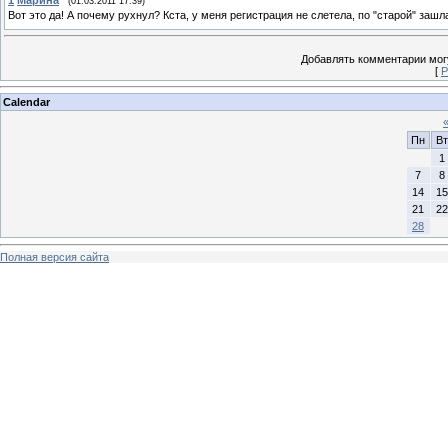
(01.03.2011 17:39)
Вот это да! А почему рухнул? Кста, у меня регистрация не слетела, по "старой" заш
Добавлять комментарии могу
[
Р
Calendar
Пн
Вт
1
7
8
14
15
21
22
28
Полная версия сайта