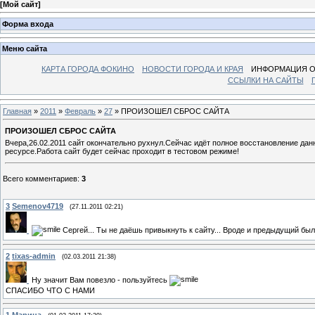
[
Мой сайт
]
Форма входа
Меню сайта
КАРТА ГОРОДА ФОКИНО
НОВОСТИ ГОРОДА И КРАЯ
ИНФОРМАЦИЯ О
ССЫЛКИ НА САЙТЫ
Главная
»
2011
»
Февраль
»
27
» ПРОИЗОШЕЛ СБРОС САЙТА
ПРОИЗОШЕЛ СБРОС САЙТА
Вчера,26.02.2011 сайт окончательно рухнул.Сейчас идёт полное восстановление дан
ресурсе.Работа сайт будет сейчас проходит в тестовом режиме!
Всего комментариев
:
3
3
Semenov4719
(27.11.2011 02:21)
Сергей... Ты не даёшь привыкнуть к сайту... Вроде и предыдущий был 
2
tixas-admin
(02.03.2011 21:38)
Ну значит Вам повезло - пользуйтесь
СПАСИБО ЧТО С НАМИ
1
Марина