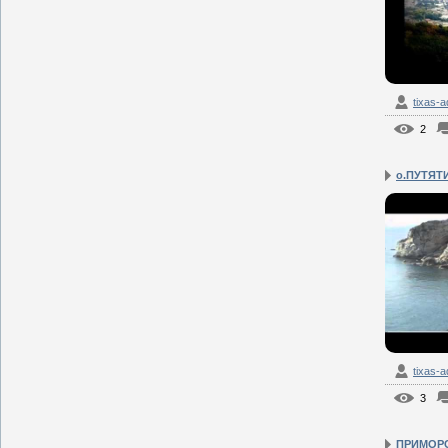
tixas-
2
о.ПУТЯТ
tixas-
3
ПРИМОРС