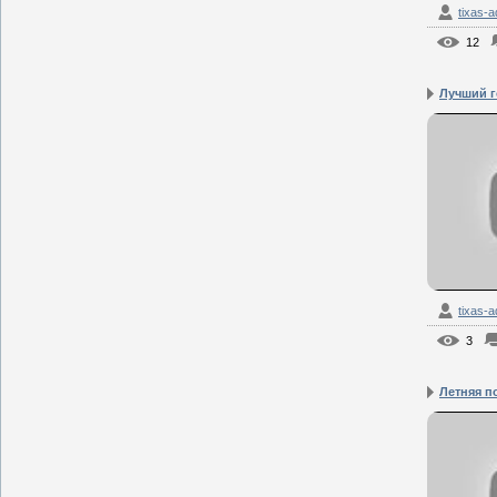
tixas-
12
Лучший г
tixas-
3
Летняя п