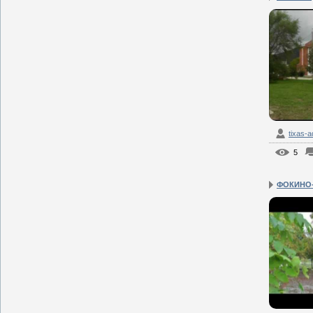
tixas-
5
ФОКИНО