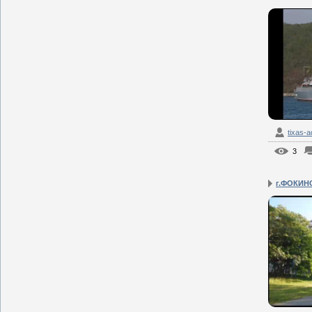
tixas-
3
г.ФОКИН