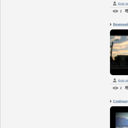
tixas-
2
Вечерний
tixas-
2
Слайдшо