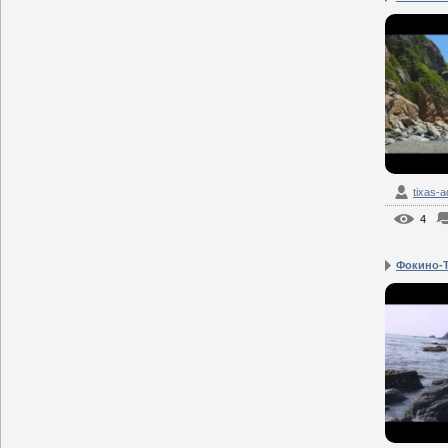
tixas-
4
Фокино-