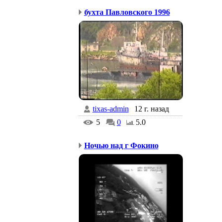
бухта Павловского 1996
tixas-admin
12 г. назад
5
0
5.0
Ночью над г Фокино