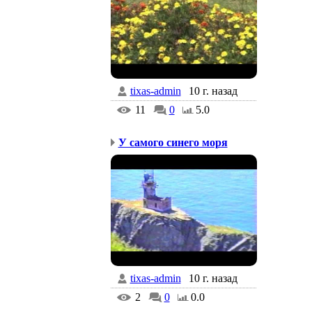
tixas-admin
10 г. назад
11
0
5.0
У самого синего моря
tixas-admin
10 г. назад
2
0
0.0