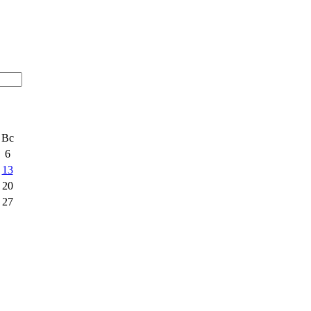
Вс
6
13
20
27