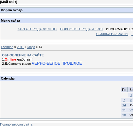
[
Мой сайт
]
Форма входа
Меню сайта
КАРТА ГОРОДА ФОКИНО
НОВОСТИ ГОРОДА И КРАЯ
ИНФОРМАЦИЯ О
ССЫЛКИ НА САЙТЫ
Главная
»
2011
»
Март
»
14
ОБНОВЛЕНИЕ НА САЙТЕ
1.
Оn line
-работает!
ЧЕРНО-БЕЛОЕ ПРОШЛОЕ
2.Добавлено видео
Calendar
Пн
Вт
1
7
8
14
15
21
22
28
29
Полная версия сайта